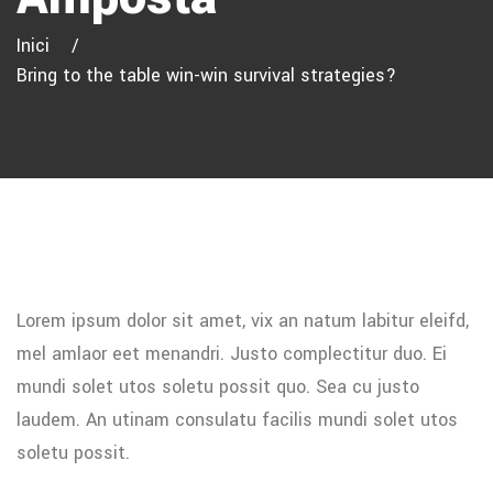
Inici
Bring to the table win-win survival strategies?
Lorem ipsum dolor sit amet, vix an natum labitur eleifd,
mel amlaor eet menandri. Justo complectitur duo. Ei
mundi solet utos soletu possit quo. Sea cu justo
laudem. An utinam consulatu facilis mundi solet utos
soletu possit.