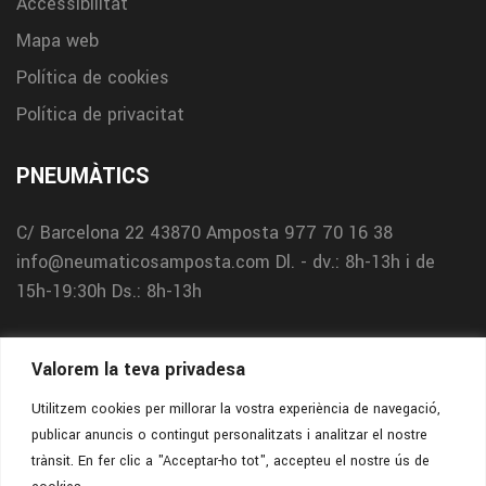
Accessibilitat
Mapa web
Política de cookies
Política de privacitat
PNEUMÀTICS
C/ Barcelona 22
43870 Amposta
977 70 16 38
info@neumaticosamposta.com
Dl. - dv.: 8h-13h i de
15h-19:30h
Ds.: 8h-13h
TALLER
Valorem la teva privadesa
C/ Holanda 3
43870 Amposta
977 12 08 31
Utilitzem cookies per millorar la vostra experiència de navegació,
publicar anuncis o contingut personalitzats i analitzar el nostre
info@neumaticosamposta.com
Dl. - dv.: 8h-13h i de
trànsit. En fer clic a "Acceptar-ho tot", accepteu el nostre ús de
15h-18h
Ds.: 8h-13h