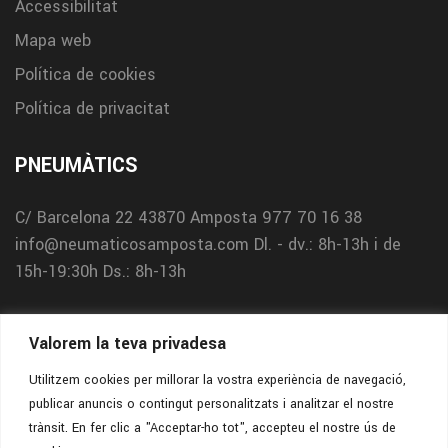
Accessibilitat
Mapa web
Política de cookies
Política de privacitat
PNEUMÀTICS
C/ Barcelona 22
43870 Amposta
977 70 16 38
info@neumaticosamposta.com
Dl. - dv.: 8h-13h i de
15h-19:30h
Ds.: 8h-13h
TALLER
Valorem la teva privadesa
C/ Holanda 3
43870 Amposta
977 12 08 31
Utilitzem cookies per millorar la vostra experiència de navegació,
publicar anuncis o contingut personalitzats i analitzar el nostre
info@neumaticosamposta.com
Dl. - dv.: 8h-13h i de
trànsit. En fer clic a "Acceptar-ho tot", accepteu el nostre ús de
15h-18h
Ds.: 8h-13h