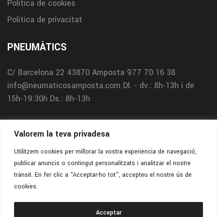
Política de cookies
Política de privacitat
PNEUMÀTICS
C/ Barcelona 22
43870 Amposta
977 70 16 38
info@neumaticosamposta.com
Dl. - dv.: 8h-13h i de
15h-19:30h
Ds.: 8h-13h
TALLER
Valorem la teva privadesa
C/ Holanda 3
43870 Amposta
977 12 08 31
Utilitzem cookies per millorar la vostra experiència de navegació,
publicar anuncis o contingut personalitzats i analitzar el nostre
info@neumaticosamposta.com
Dl. - dv.: 8h-13h i de
trànsit. En fer clic a "Acceptar-ho tot", accepteu el nostre ús de
15h-18h
Ds.: 8h-13h
cookies.
Acceptar