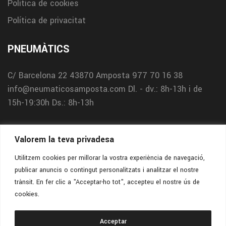
Política de cookies
Política de privacitat
PNEUMÀTICS
C/ Barcelona 22
43870 Amposta
977 70 16 38
info@neumaticosamposta.com
Dl. - dv.: 8h-13h i de
15h-19:30h
Ds.: 8h-13h
TALLER
Valorem la teva privadesa
C/ Holanda 3
43870 Amposta
977 12 08 31
Utilitzem cookies per millorar la vostra experiència de navegació,
publicar anuncis o contingut personalitzats i analitzar el nostre
info@neumaticosamposta.com
Dl. - dv.: 8h-13h i de
trànsit. En fer clic a "Acceptar-ho tot", accepteu el nostre ús de
15h-18h
Ds.: 8h-13h
cookies.
Acceptar